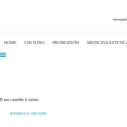
chirurgiap
Francesco Nanfito
Medicina Estetica a Catania
HOME
CHI SONO
PROMOZIONI
MEDICINA ESTETIC
HOME
CHI SONO
PROMOZIONI
MEDICINA ESTETICA NON INVASIVA
CHIRURGIA ESTETICA
Il tuo carrello è vuoto.
INSTAGRAM
RITORNA AL NEGOZIO
CONTATTI